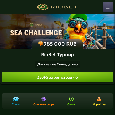
985 000 RUB
RioBet Турнир
Дата начала
Еженедельно
350FS за регистрацию
Слоты
Ставки на спорт
Столы
Игры Live