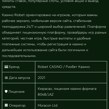
лимиты ставок, популярные слоты, условия акций и вывод
средств.
Казино Riobet ориентировано на игроков, которым важны
рабочее зеркало, мобильная версия сайта, стабильная
техподдержка 24/7 и широкий выбор развлечений. Платформа
объединяет лицензионную платформу, провайдеры игр разных
категорий, честная игра, быстрые выплаты и удобные
платежные системы, чтобы регистрация в казино и
дальнейшее использование сайта были логичными и
последовательными.
🎰 Бренд
Riobet CASINO / Риобет Казино
📅 Дата запуска
2021
Кюрасао, лицензия казино формата
🛡 Лицензия
8048/JAZ
🏢 Оператор
Moracon Ltd