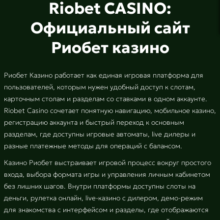
Riobet CASINO:
Официальный сайт
Риобет казино
Риобет Казино работает как единая игровая платформа для
пользователей, которым нужен удобный доступ к слотам,
карточным столам и разделам со ставками в одном аккаунте.
Riobet Casino сочетает понятную навигацию, мобильное казино,
регистрацию аккаунта и быстрый переход к основным
разделам, где доступны игровые автоматы, live дилеры и
разные платежные методы для операций с балансом.
Казино Риобет выстраивает игровой процесс вокруг простого
входа, выбора формата игры и управления личным кабинетом
без лишних шагов. Внутри платформы доступны слоты на
деньги, рулетка онлайн, live-казино с дилером, демо-режим
для знакомства с интерфейсом и разделы, где отображаются